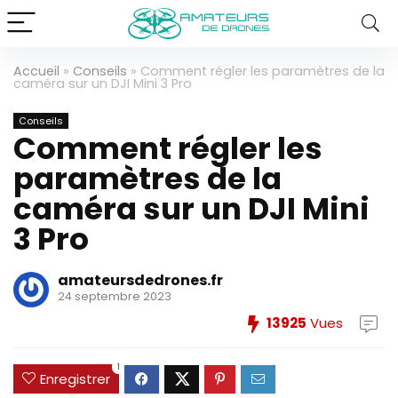
Accueil
»
Conseils
»
Comment régler les paramètres de la
caméra sur un DJI Mini 3 Pro
Conseils
Comment régler les
paramètres de la
caméra sur un DJI Mini
3 Pro
amateursdedrones.fr
24 septembre 2023
13925
Vues
1
Enregistrer