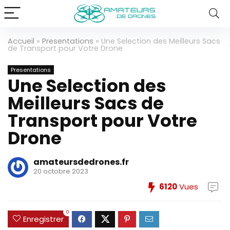
Accueil
»
Presentations
»
Une Selection des Meilleurs Sacs
de Transport pour Votre Drone
Presentations
Une Selection des
Meilleurs Sacs de
Transport pour Votre
Drone
amateursdedrones.fr
20 octobre 2023
6120
Vues
0
Enregistrer